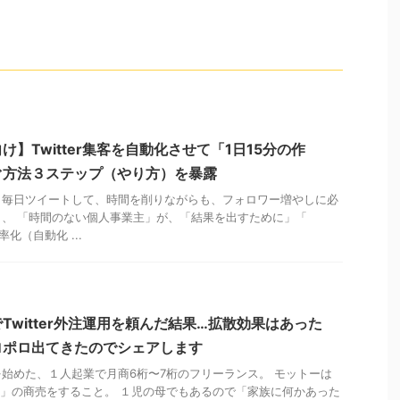
】Twitter集客を自動化させて「1日15分の作
ぐ方法３ステップ（やり方）を暴露
く毎日ツイートして、時間を削りながらも、フォロワー増やしに必
、 「時間のない個人事業主」が、「結果を出すために」「
率化（自動化 ...
Twitter外注運用を頼んだ結果…拡散効果はあった
ロポロ出てきたのでシェアします
始めた、１人起業で月商6桁〜7桁のフリーランス。 モットーは
Win」の商売をすること。 １児の母でもあるので「家族に何かあった