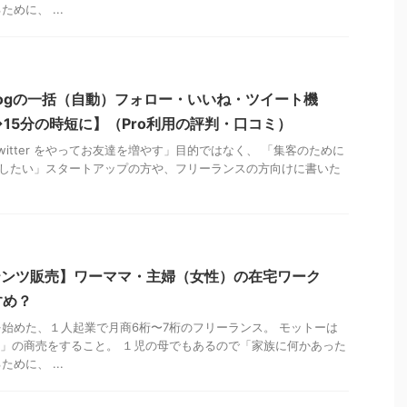
めに、 ...
ldogの一括（自動）フォロー・いいね・ツイート機
→15分の時短に】（Pro利用の評判・口コミ）
itter をやってお友達を増やす」目的ではなく、 「集客のために
で利用したい」スタートアップの方や、フリーランスの方向けに書いた
ンテンツ販売】ワーママ・主婦（女性）の在宅ワーク
すめ？
始めた、１人起業で月商6桁〜7桁のフリーランス。 モットーは
Win」の商売をすること。 １児の母でもあるので「家族に何かあった
めに、 ...