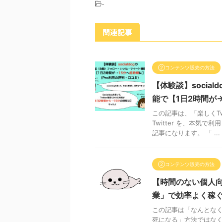
-
関連記事
②コンテンツ販売の方法
【体験談】socia
能で【1日2時間が
この記事は、「楽しくTw
Twitter を、本気
記事になります。 「 ...
②コンテンツ販売の方法
【時間のない個人向け
業」で効率よく稼
この記事は「なんとな
死になる」方法ではなく