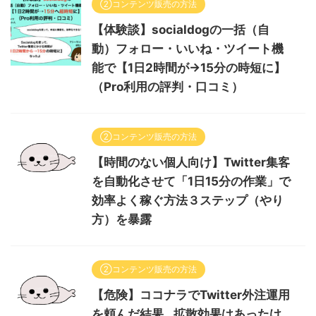
②コンテンツ販売の方法
【体験談】socialdogの一括（自
動）フォロー・いいね・ツイート機
能で【1日2時間が→15分の時短に】
（Pro利用の評判・口コミ）
②コンテンツ販売の方法
【時間のない個人向け】Twitter集客
を自動化させて「1日15分の作業」で
効率よく稼ぐ方法３ステップ（やり
方）を暴露
②コンテンツ販売の方法
【危険】ココナラでTwitter外注運用
を頼んだ結果…拡散効果はあったけ