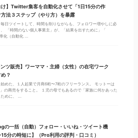
】Twitter集客を自動化させて「1日15分の作
ぐ方法３ステップ（やり方）を暴露
く毎日ツイートして、時間を削りながらも、フォロワー増やしに必
、 「時間のない個人事業主」が、「結果を出すために」「
率化（自動化 ...
ンテンツ販売】ワーママ・主婦（女性）の在宅ワーク
すめ？
始めた、１人起業で月商6桁〜7桁のフリーランス。 モットーは
Win」の商売をすること。 １児の母でもあるので「家族に何かあった
めに、 ...
ldogの一括（自動）フォロー・いいね・ツイート機
→15分の時短に】（Pro利用の評判・口コミ）