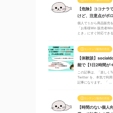
【危険】ココナラで
けど、注意点がポ
個人で１から商品販売を
「お客様Win 販売者
とき」にすぐ対応できるた
②コンテンツ販売の方法
【体験談】socia
能で【1日2時間が
この記事は、「楽しくTw
Twitter を、本気
記事になります。 「 ...
②コンテンツ販売の方法
【時間のない個人向け