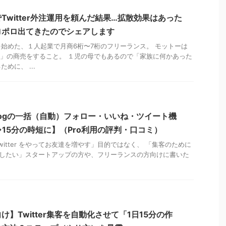
Twitter外注運用を頼んだ結果…拡散効果はあった
ロポロ出てきたのでシェアします
始めた、１人起業で月商6桁〜7桁のフリーランス。 モットーは
Win」の商売をすること。 １児の母でもあるので「家族に何かあった
めに、 ...
ldogの一括（自動）フォロー・いいね・ツイート機
→15分の時短に】（Pro利用の評判・口コミ）
itter をやってお友達を増やす」目的ではなく、 「集客のために
で利用したい」スタートアップの方や、フリーランスの方向けに書いた
】Twitter集客を自動化させて「1日15分の作