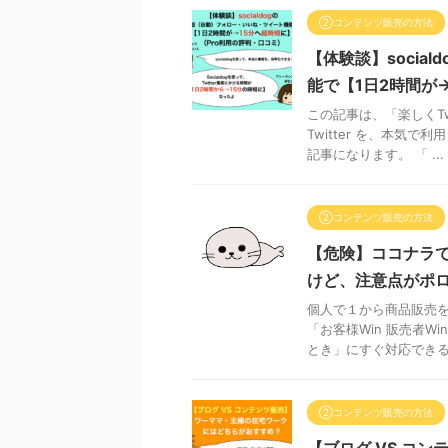
②コンテンツ販売の方法
【体験談】socia
能で【1日2時間が
この記事は、「楽しくTw
Twitter を、本気
記事になります。 「 ...
②コンテンツ販売の方法
【危険】ココナラで
けど、注意点がポ
個人で１から商品販売を
「お客様Win 販売者
とき」にすぐ対応できるた
②コンテンツ販売の方法
【ブログ VS コ