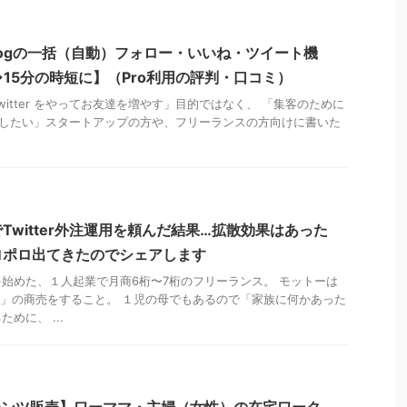
ldogの一括（自動）フォロー・いいね・ツイート機
→15分の時短に】（Pro利用の評判・口コミ）
itter をやってお友達を増やす」目的ではなく、 「集客のために
で利用したい」スタートアップの方や、フリーランスの方向けに書いた
Twitter外注運用を頼んだ結果…拡散効果はあった
ロポロ出てきたのでシェアします
始めた、１人起業で月商6桁〜7桁のフリーランス。 モットーは
Win」の商売をすること。 １児の母でもあるので「家族に何かあった
めに、 ...
ンテンツ販売】ワーママ・主婦（女性）の在宅ワーク