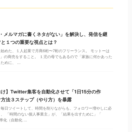
tter・メルマガに書くネタがない」を解決し、発信を継
ツと１つの重要な視点とは？
始めた、１人起業で月商6桁〜7桁のフリーランス。 モットーは
Win」の商売をすること。 １児の母でもあるので「家族に何かあった
めに、 ...
】Twitter集客を自動化させて「1日15分の作
ぐ方法３ステップ（やり方）を暴露
く毎日ツイートして、時間を削りながらも、フォロワー増やしに必
、 「時間のない個人事業主」が、「結果を出すために」「
率化（自動化 ...